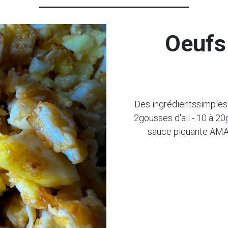
Oeufs 
Des ingrédientssimples p
2gousses d'ail - 10 à 20
sauce piquante AMAÏ 