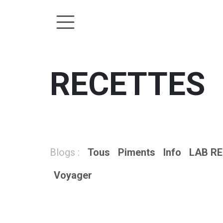
Se rendre au contenu
RECETTES
Blogs :
Tous
Piments
Info
LAB R
Voyager