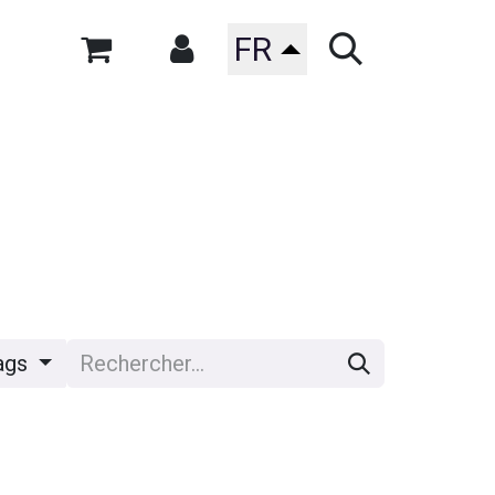
FR
ags