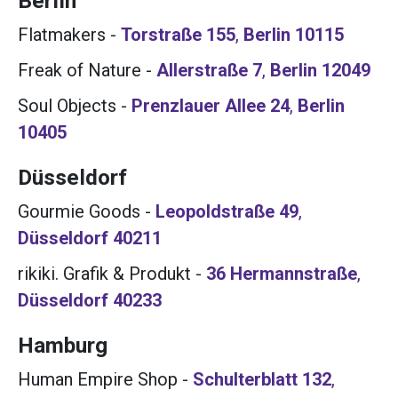
Berlin
Flatmakers
-
Torstraße 155
,
Berlin
10115
Freak of Nature
-
Allerstraße 7
,
Berlin
12049
Soul Objects
-
Prenzlauer Allee 24
,
Berlin
10405
Düsseldorf
Gourmie Goods
-
Leopoldstraße 49
,
Düsseldorf
40211
rikiki. Grafik & Produkt
-
36 Hermannstraße
,
Düsseldorf
40233
Hamburg
Human Empire Shop
-
Schulterblatt 132
,