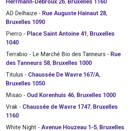
Herrmann-Debroux 26
,
Bruxelles
1160
AD Delhaize
-
Rue Auguste Hainaut 28
,
Bruxelles
1090
Pierro
-
Place Saint Antoine 41
,
Bruxelles
1040
Terrabio - Le Marché Bio des Tanneurs
-
Rue
des Tanneurs 58
,
Bruxelles
1000
Titulus
-
Chaussée De Wavre 167/A
,
Bruxelles
1050
Misao
-
Oud Korenhuis 46
,
Bruxelles
1000
Vrak
-
Chaussée de Wavre 1747
,
Bruxelles
1160
White Night
-
Avenue Houzeau 1-5
,
Bruxelles