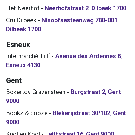
Het Neerhof
-
Neerhofstraat 2
,
Dilbeek
1700
Cru Dilbeek
-
Ninoofsesteenweg 780-001
,
Dilbeek
1700
Esneux
Intermarché Tillf
-
Avenue des Ardennes 8
,
Esneux
4130
Gent
Bokertov Gravensteen
-
Burgstraat 2
,
Gent
9000
Bookz & booze
-
Blekerijstraat 30/102
,
Gent
9000
Knol en Kool
-
Leithstraat 16
,
Gent
9000